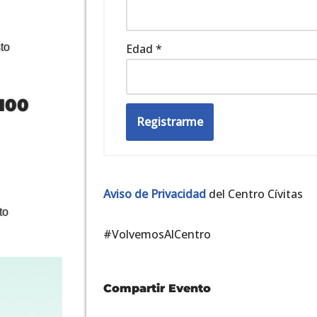
sto
Edad
*
100
Registrarme
Aviso de Privacidad
del Centro Cívitas
to
#VolvemosAlCentro
Compartir Evento