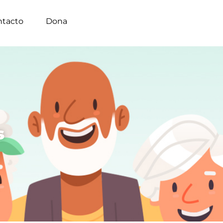
ntacto
Dona
s