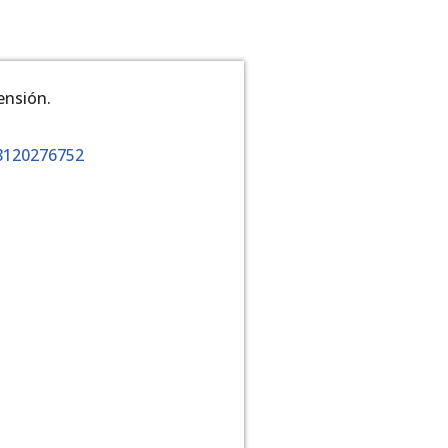
ensión.
8120276752