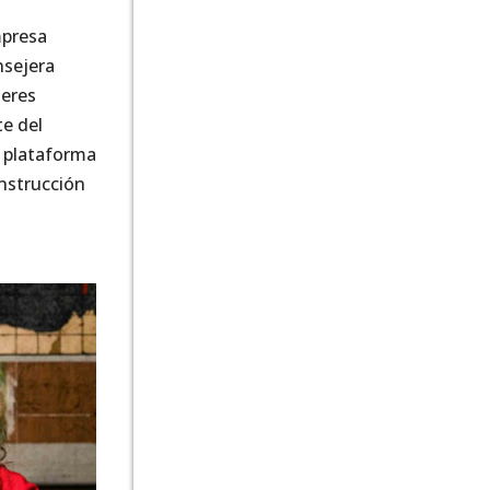
mpresa
nsejera
jeres
e del
 plataforma
onstrucción