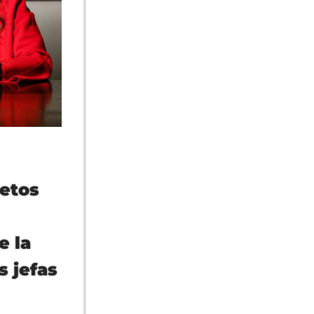
retos
e la
 jefas