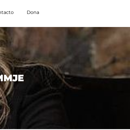
ntacto
Dona
AMMJE