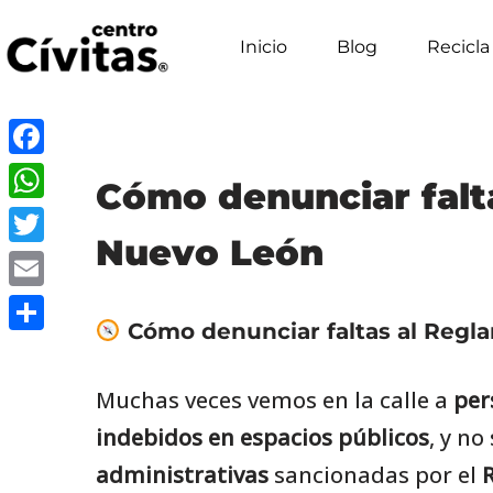
Inicio
Blog
Recicla
Saltar
al
contenido
Facebook
Cómo denunciar falta
WhatsApp
Nuevo León
Twitter
Email
Cómo denunciar faltas al Regla
Compartir
Muchas veces vemos en la calle a
per
indebidos en espacios públicos
, y n
administrativas
sancionadas por el
R