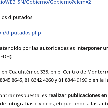
SitioWEB_SN/Gobierno/Gobierno?elem=2
e los diputados:
ion/diputados.php
 atendido por las autoridades es
interponer u
EDH):
ca en Cuauhtémoc 335, en el Centro de Monterr
345 8645, 81 8342 4260 y 81 8344 9199 o en la l
ontrar respuesta, es
realizar publicaciones en
e fotografías o videos, etiquetando a las au