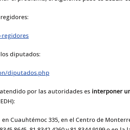
 regidores:
-regidores
e los diputados:
ion/diputados.php
 atendido por las autoridades es
interponer u
EDH):
ca en Cuauhtémoc 335, en el Centro de Monterr
345 8645, 81 8342 4260 y 81 8344 9199 o en la l