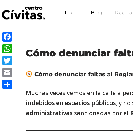
Inicio
Blog
Recicla
Saltar
al
contenido
Facebook
Cómo denunciar falt
WhatsApp
Twitter
Cómo denunciar faltas al Regla
Email
Muchas veces vemos en la calle a pe
Compartir
indebidos en espacios públicos
, y n
administrativas
sancionadas por el
R