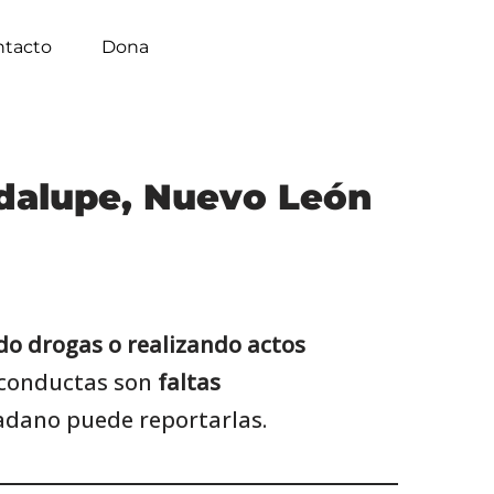
ntacto
Dona
adalupe, Nuevo León
do drogas o realizando actos
s conductas son
faltas
dadano puede reportarlas.