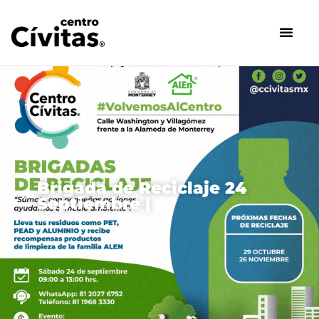
Saltar
al
contenido
Brigada de Reciclaje 24
Septiembre |