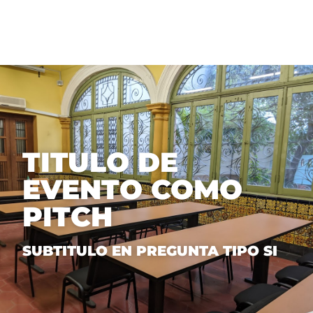
Saltar
al
contenido
TITULO DE
EVENTO COMO
PITCH
SUBTITULO EN PREGUNTA TIPO SI